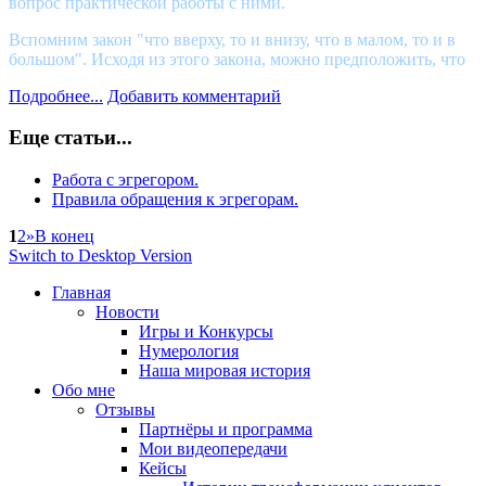
вопрос практической работы с ними.
Вспомним закон "что вверху, то и внизу, что в малом, то и в
большом". Исходя из этого закона, можно предположить, что
Подробнее...
Добавить комментарий
Еще статьи...
Работа с эгрегором.
Правила обращения к эгрегорам.
1
2
»
В конец
Switch to Desktop Version
Главная
Новости
Игры и Конкурсы
Нумерология
Наша мировая история
Обо мне
Отзывы
Партнёры и программа
Мои видеопередачи
Кейсы