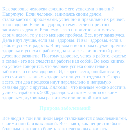
Как здоровье человека связано с его успехами в жизни?
Напрямую. Если человек, занимаясь своим делом,
сталкивается с проблемами, успешно и правильно их решает,
то он здоров. Если он здоров, то ему легче и приятнее
заниматься делом. Если ему легко и приятно заниматься
своим делом, то у него меньше проблем. Все, круг замкнулся.
Дела идут лучше, если вы - здоровы. И вы - здоровы, если в
работе успех и радость. В первом и во втором случае причина
здоровья и успеха в работе одна и та же - личностный рост,
духовное развитие. Поэтому здоровье, успех в работе, счастье
в семье - это все следствия работы над собой. Во всех книгах
об успехе говорится, что человек успеха обязательно
заботится о своем здоровье. И, скорее всего, ошибаются те,
кто считает главным - здоровье или успех отдельно. Скорее
всего, эти два процесса идут параллельно и напрямую
связаны друг с другом. Иллюзия - что вначале можно достичь
успеха, заработать 5000 долларов, а потом заняться своим
здоровьем, духовным развитием или личной жизнью.
Природа заболеваний
Все люди в той или иной мере сталкиваются с заболеваниями,
своими или близких людей. Все знают, как неприятно быть
больным, как плохо болеть, как нелегко выхаживать