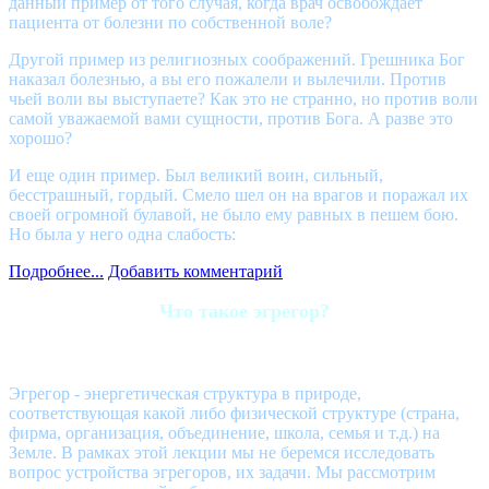
данный пример от того случая, когда врач освобождает
пациента от болезни по собственной воле?
Другой пример из религиозных соображений. Грешника Бог
наказал болезнью, а вы его пожалели и вылечили. Против
чьей воли вы выступаете? Как это не странно, но против воли
самой уважаемой вами сущности, против Бога. А разве это
хорошо?
И еще один пример. Был великий воин, сильный,
бесстрашный, гордый. Смело шел он на врагов и поражал их
своей огромной булавой, не было ему равных в пешем бою.
Но была у него одна слабость:
Подробнее...
Добавить комментарий
Что такое эгрегор?
Эгрегор - энергетическая структура в природе,
соответствующая какой либо физической структуре (страна,
фирма, организация, объединение, школа, семья и т.д.) на
Земле. В рамках этой лекции мы не беремся исследовать
вопрос устройства эгрегоров, их задачи. Мы рассмотрим