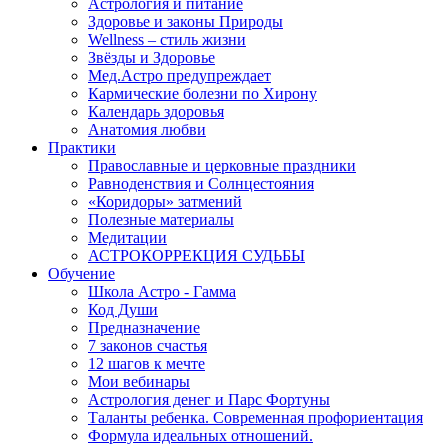
Астрология и питание
Здоровье и законы Природы
Wellness – стиль жизни
Звёзды и Здоровье
Мед.Астро предупреждает
Кармические болезни по Хирону
Календарь здоровья
Анатомия любви
Практики
Православные и церковные праздники
Равноденствия и Солнцестояния
«Коридоры» затмений
Полезные материалы
Медитации
АСТРОКОРРЕКЦИЯ СУДЬБЫ
Обучение
Школа Астро - Гамма
Код Души
Предназначение
7 законов счастья
12 шагов к мечте
Мои вебинары
Астрология денег и Парс Фортуны
Таланты ребенка. Современная профориентация
Формула идеальных отношений.