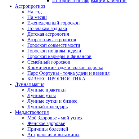
Истории трансформации клиентов
Астропрогноз
На год
На месяц
Еженедельный гороскоп
По знакам зодиака
Детская астрология
Возрастная астрология
Гороскоп совместимости
Гороскоп по дням недели
Гороскоп карьеры и финансов
Семейный гороскоп
Кармические задачи знаков зодиака
Парс Фортуны - точка удачи и везения
БИЗНЕС ПРОГНОСТИКА
Лунная магия
Лунные практики
Лунные узлы
Лунные сутки и бизнес
Лунный календарь
Мед.астрология
Моё Здоровье - мой успех
Женское здоровье
Причины болезней
Астрология и витамины