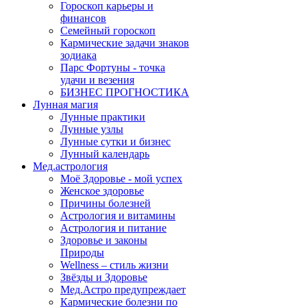
Гороскоп карьеры и
финансов
Семейный гороскоп
Кармические задачи знаков
зодиака
Парс Фортуны - точка
удачи и везения
БИЗНЕС ПРОГНОСТИКА
Лунная магия
Лунные практики
Лунные узлы
Лунные сутки и бизнес
Лунный календарь
Мед.астрология
Моё Здоровье - мой успех
Женское здоровье
Причины болезней
Астрология и витамины
Астрология и питание
Здоровье и законы
Природы
Wellness – стиль жизни
Звёзды и Здоровье
Мед.Астро предупреждает
Кармические болезни по