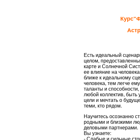
Курс
"Ф
Астр
Есть идеальный сценар
целом, предоставленны
карте и Солнечной Сист
ее влияние на человек
ближе к идеальному сц
человека, тем легче ем
таланты и способности,
любой коллектив, быть
цели и мечтать о будущ
теми, кто рядом.
Научитесь осознанно с
родными и близкими лю
деловыми партнерами.
Вы узнаете:
- Слабые и сильные ст