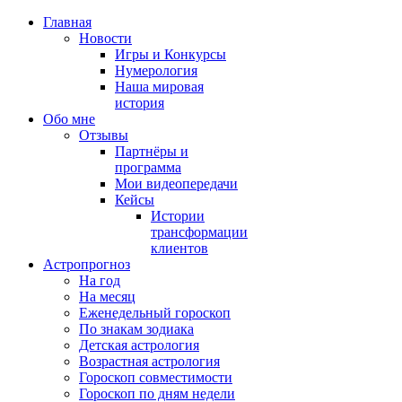
Главная
Новости
Игры и Конкурсы
Нумерология
Наша мировая
история
Обо мне
Отзывы
Партнёры и
программа
Мои видеопередачи
Кейсы
Истории
трансформации
клиентов
Астропрогноз
На год
На месяц
Еженедельный гороскоп
По знакам зодиака
Детская астрология
Возрастная астрология
Гороскоп совместимости
Гороскоп по дням недели