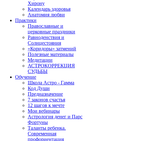
Хирону
Календарь здоровья
Анатомия любви
Практики
Православные и
церковные праздники
Равноденствия и
Солнцестояния
«Коридоры» затмений
Полезные материалы
Медитации
АСТРОКОРРЕКЦИЯ
СУДЬБЫ
Обучение
Школа Астро - Гамма
Код Души
Предназначение
7 законов счастья
12 шагов к мечте
Мои вебинары
Астрология денег и Парс
Фортуны
Таланты ребенка.
Современная
профориентация