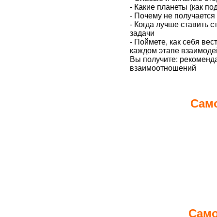
- Какие планеты (как п
- Почему не получаетс
- Когда лучше ставить с
задачи
- Поймете, как себя вес
каждом этапе взаимоде
Вы получите: рекоменд
взаимоотношений
Само
Само