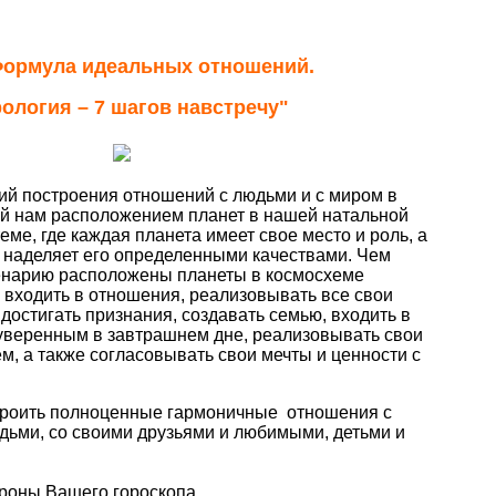
ормула идеальных отношений.
ология – 7 шагов навстречу"
ий построения отношений с людьми и с миром в
й нам расположением планет в нашей натальной
еме, где каждая планета имеет свое место и роль, а
а наделяет его определенными качествами. Чем
енарию расположены планеты в космосхеме
у входить в отношения, реализовывать все свои
 достигать признания, создавать семью, входить в
 уверенным в завтрашнем дне, реализовывать свои
ем, а также согласовывать свои мечты и ценности с
троить полноценные гармоничные отношения с
дьми, со своими друзьями и любимыми, детьми и
ороны Вашего гороскопа.