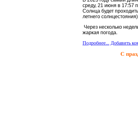
среду,
21 июня в 17:57 
Солнца будет проходить
летнего солнцестояния)
Через несколько недел
жаркая погода.
Подробнее...
Добавить ко
C праз
20 марта в 12:37 мск -
сезонов, а также астро
увеличивается, а ночь 
В 2023 году Новый астр
мск с 20.03 и продолжит
Прежде чем начинать ст
сделанного за прошлый
хорошее, что случилось 
обиды и страдания, кот
примириться с теми, с 