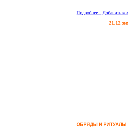
родными и близкими.
Подробнее...
Добавить ко
21.12 з
В этот момент произой
Наступит астрономичес
2. Солнце окажется в з
3. Согласно зодиакальн
Козерог;
4. Начинает увеличиват
5. Солнце взойдет и за
захода;
6. Текущий день окажет
7. Соответственно, нас
длинной ночью 2024 год
ОБРЯДЫ И РИТУАЛЫ