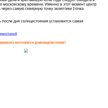
по московскому времени
. Именно в этот момент центр
 через самую северную точку эклиптики (точка
ь после дня солнцестояния установится самая
мментарий
дником весеннего равноденствия!
 День весеннего равноденствия – важная веха смены
номическое начало весны. Весной день
сокращается.
ологический цикл в знаке Овна начинается в 12:37
ся по 19.04 23:59 мск включительно.
роить новые планы, подведите итоги всего
 астроцикл. Поблагодарите Вселенную за все
с вами за это время. Важно отпустить негатив,
орые вам выпали. Это очень хорошее время, чтобы
кем вас развела судьба, наладить отношения с