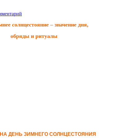
мментарий
имнее солнцестояние – значение дня,
обряды и ритуалы
дут следующие события:
кая зима;
ените на широте тропика Козерога;
ому календарю Солнце перейдет в знак зодиака
ься продолжительность дня;
йдет за горизонт в самых южных точках восхода и
ся самым коротким днем года;
тупающая с 21 на 22 декабря ночь окажется самой
а.
 НА ДЕНЬ ЗИМНЕГО СОЛНЦЕСТОЯНИЯ