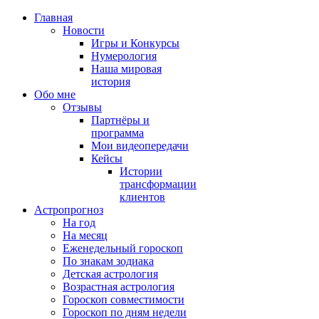
Главная
Новости
Игры и Конкурсы
Нумерология
Наша мировая
история
Обо мне
Отзывы
Партнёры и
программа
Мои видеопередачи
Кейсы
Истории
трансформации
клиентов
Астропрогноз
На год
На месяц
Еженедельный гороскоп
По знакам зодиака
Детская астрология
Возрастная астрология
Гороскоп совместимости
Гороскоп по дням недели