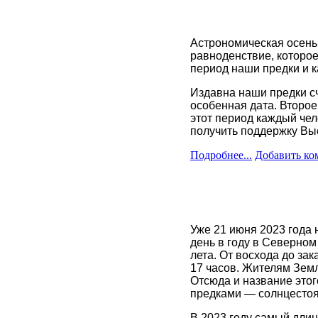
Астрономическая осень 
равноденствие, которое
период наши предки и к
Издавна наши предки сч
особенная дата. Второе 
этот период каждый че
получить поддержку Вы
Подробнее...
Добавить ко
Уже 21 июня 2023 года 
день в году в Северном
лета. От восхода до зак
17 часов. Жителям Земл
Отсюда и название это
предками — солнцестоя
В 2023 году самый длин