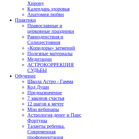
Хирону
Календарь здоровья
Анатомия любви
Практики
Православные и
церковные праздники
Равноденствия и
Солнцестояния
«Коридоры» затмений
Полезные материалы
Медитации
АСТРОКОРРЕКЦИЯ
СУДЬБЫ
Обучение
Школа Астро - Гамма
Код Души
Предназначение
7 законов счастья
12 шагов к мечте
Мои вебинары
Астрология денег и Парс
Фортуны
Таланты ребенка.
Современная
профориентация