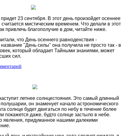
придет 23 сентября. В этот день произойдет осеннее
 считается мистическим временем. Что делали в этот
ак привлечь благополучие в дом, читайте ниже.
итали, что День осеннего равноденствия -
название "День силы" она получила не просто так - в
ловек, который обладает Тайными знаниями, может
сших сил.
мментарий
наступит летнее солнцестояния. Это самый длинный
 полушарии, он знаменует начало астрономического
ата солнце будет двигаться по небу в течение более
и покажется даже, будто солнце застыло в небе.
го явления, придуманное нашими далекими
ние.
ный день и кратчайшую ночь года следует ожидать в