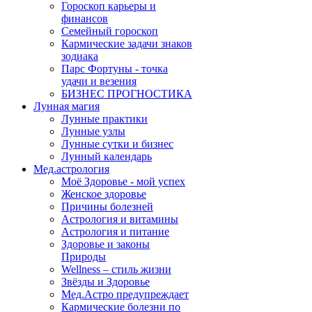
Гороскоп карьеры и
финансов
Семейный гороскоп
Кармические задачи знаков
зодиака
Парс Фортуны - точка
удачи и везения
БИЗНЕС ПРОГНОСТИКА
Лунная магия
Лунные практики
Лунные узлы
Лунные сутки и бизнес
Лунный календарь
Мед.астрология
Моё Здоровье - мой успех
Женское здоровье
Причины болезней
Астрология и витамины
Астрология и питание
Здоровье и законы
Природы
Wellness – стиль жизни
Звёзды и Здоровье
Мед.Астро предупреждает
Кармические болезни по