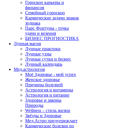
Гороскоп карьеры и
финансов
Семейный гороскоп
Кармические задачи знаков
зодиака
Парс Фортуны - точка
удачи и везения
БИЗНЕС ПРОГНОСТИКА
Лунная магия
Лунные практики
Лунные узлы
Лунные сутки и бизнес
Лунный календарь
Мед.астрология
Моё Здоровье - мой успех
Женское здоровье
Причины болезней
Астрология и витамины
Астрология и питание
Здоровье и законы
Природы
Wellness – стиль жизни
Звёзды и Здоровье
Мед.Астро предупреждает
Кармические болезни по