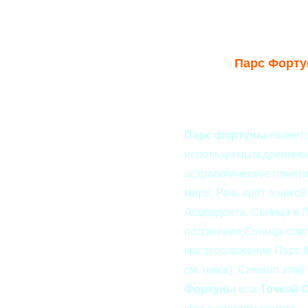
Парс Фортун
Парс фортуны
являетс
используемым древними
астрологическое поняти
мире. Речь идёт о неко
Асцендента, Солнца и Л
положение Солнца совп
местоположение Парс 
см. ниже). Символ этой
Фортуны
или
Точкой 