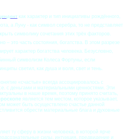
как характер и тип инициативы рождённого,
цендент
ота, а Луну - как символ серебра, то не представляет
рыть символику сочетания этих трёх факторов.
о – это часть состояния, богатства. В этом разрезе
рует характер богатства человека. Безусловно,
убинный символизм Колеса Фортуны, если
нципы светил, как душа и воля, свет и тень.
онятие «счастье» всегда ассоциировалось с
т.е. с деньгами и материальными ценностями. Эти
актуальны в наше время, поэтому принято считать,
ороскопе
является тем местом, которое указывает,
обом может быть осуществлено счастье данной
астливится обрести материальные блага и духовные
яет ту сферу в жизни человека, в которой ярче
подсознательные силы, интуиция, предвидение и