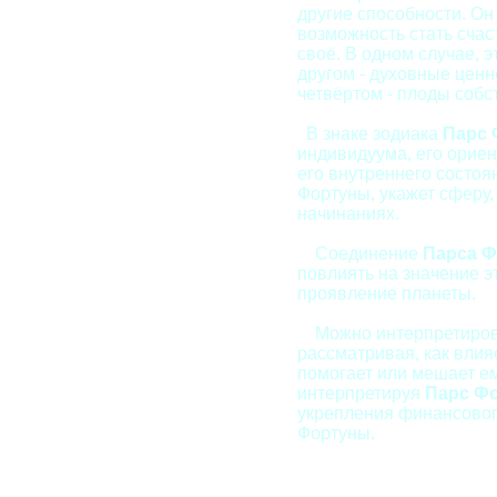
другие способности. Он
возможность стать счас
своё. В одном случае, э
другом - духовные ценно
четвёртом - плоды собст
В знаке зодиака
Парс
индивидуума, его ориен
его внутреннего состоя
Фортуны, укажет сферу, 
начинаниях.
Соединение
Парса 
повлиять на значение э
проявление планеты.
Можно интерпретирова
рассматривая, как влияе
помогает или мешает ем
интерпретируя
Парс Ф
укрепления финансовог
Фортуны.