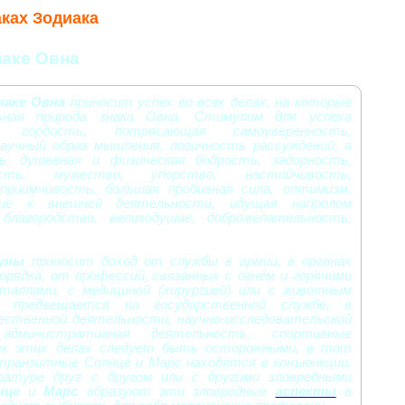
ках Зодиака
наке Овна
наке Овна
приносит успех во всех делах, на которые
ьная природа знака Овна. Стимулом для успеха
я гордость, потрясающая самоуверенность,
научный образ мышления, логичность рассуждений, а
, душевная и физическая бодрость, задорность,
ость, мужество, упорство, настойчивость,
приимчивость, большая пробивная сила, оптимизм,
ние к внешней деятельности, идущая напролом
 благородство, великодушие, доброжелательность,
уны
приносит доход от службы в армии, в органах
орядка, от профессий, связанных с огнём и горячими
еталлами, с медициной (хирургией) или с животным
 предвещается на государственной службе, в
ественной деятельности, научно-исследовательской
административная деятельность, спортивные
сех этих делах следует быть осторожными, в тот
 транзитные Солнце и Марс находятся в конъюнкции,
дратуре друг с другом или с другими зловредными
нце
и
Марс
образуют эти зловредные
аспекты
в