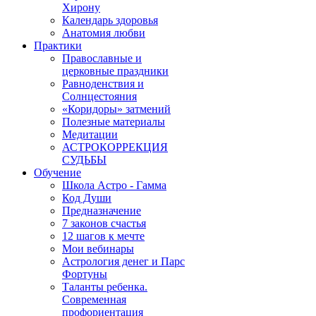
Хирону
Календарь здоровья
Анатомия любви
Практики
Православные и
церковные праздники
Равноденствия и
Солнцестояния
«Коридоры» затмений
Полезные материалы
Медитации
АСТРОКОРРЕКЦИЯ
СУДЬБЫ
Обучение
Школа Астро - Гамма
Код Души
Предназначение
7 законов счастья
12 шагов к мечте
Мои вебинары
Астрология денег и Парс
Фортуны
Таланты ребенка.
Современная
профориентация