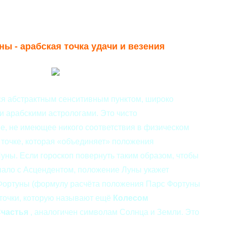
ы - арабская точка удачи и везения
я абстрактным сенситивным пунктом, широко
 арабскими астрологами. Это чисто
е, не имеющее никого соответствия в физическом
й точке, которая «объединяет» положения
уны. Если гороскоп повернуть таким образом, чтобы
ало с Асцендентом, положение Луны укажет
Фортуны (формулу расчёта положения Парс Фортуны
 точки, которую называют ещё
Колесом
Счастья
, аналогичен символам Солнца и Земли. Это