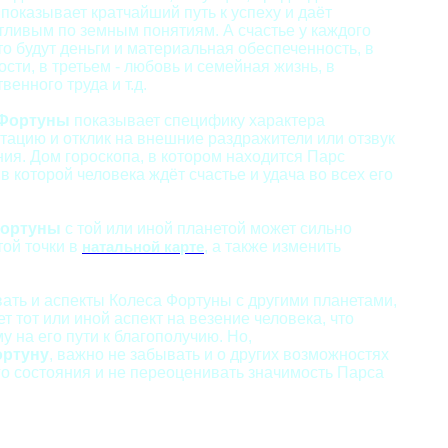
 показывает кратчайший путь к успеху и даёт
тливым по земным понятиям. А счастье у каждого
то будут деньги и материальная обеспеченность, в
сти, в третьем - любовь и семейная жизнь, в
венного труда и т.д.
 Фортуны
показывает специфику характера
тацию и отклик на внешние раздражители или отзвук
ния. Дом гороскопа, в котором находится Парс
в которой человека ждёт счастье и удача во всех его
Фортуны
с той или иной планетой
может сильно
той точки в
, а также изменить
натальной карте
ть и аспекты Колеса Фортуны
с другими планетами,
т тот или иной аспект на везение человека, что
у на его пути к благополучию. Но,
ортуну
, важно не забывать и о других возможностях
о состояния и не переоценивать значимость Парса