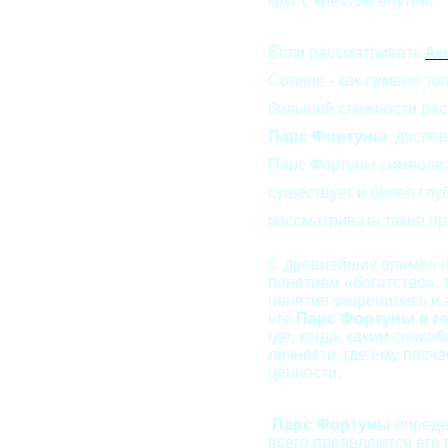
круг с крестом внутри.
Если рассматривать
Ас
Солнце - как символ зол
большой сложности раск
Парс Фортуны
дословн
Парс Фортуны символизи
существует и более гл
рассматривать такие при
С древнейших времён п
понятием «богатство», 
понятия укоренились и 
что
Парс Фортуны в г
где, когда, каким спос
личности, где ему посч
ценности.
Парс Фортуны
определ
всего проявляются его 