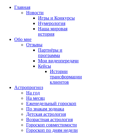
Главная
Новости
Игры и Конкурсы
Нумерология
Наша мировая
история
Обо мне
Отзывы
Партнёры и
программа
Мои видеопередачи
Кейсы
Истории
трансформации
клиентов
Астропрогноз
На год
На месяц
Еженедельный гороскоп
По знакам зодиака
Детская астрология
Возрастная астрология
Гороскоп совместимости
Гороскоп по дням недели