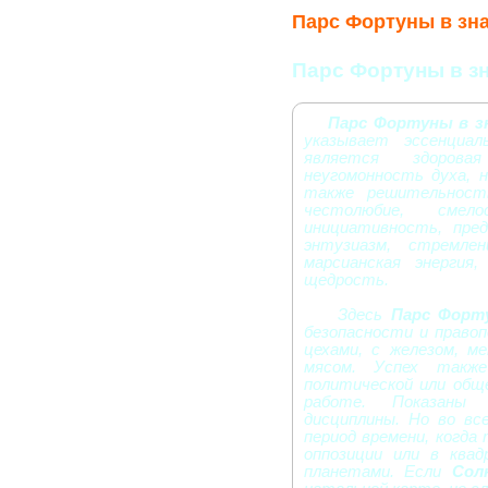
Парс Фортуны в зна
Парс Фортуны в з
Парс Фортуны в з
указывает эссенциал
является здорова
неугомонность духа, 
также решительность
честолюбие, смел
инициативность, пред
энтузиазм, стремле
марсианская энергия,
щедрость.
Здесь
Парс Форт
безопасности и правоп
цехами, с железом, м
мясом. Успех также
политической или общ
работе. Показаны 
дисциплины. Но во в
период времени, когда
оппозиции или в ква
планетами. Если
Сол