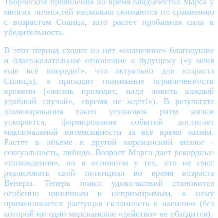
Творческие проявления во время владычества Марса у
многих личностей несколько снижаются по сравнению
с возрастом Солнца, зато растет пробивная сила и
убедительность.
В этот период сходит на нет «солнечное» благодушие
и благожелательное отношение к будущему («у меня
еще всё впереди!», что актуально для возраста
Солнца), а приходит понимание ограниченности
времени («жизнь проходит, надо ловить каждый
удобный случай», «время не ждёт!»). В результате
доминирования таких установок ритм жизни
ускоряется, формирование событий достигает
максимальной интенсивности за всё время жизни.
Растет в объеме и другой марсианский аналог -
сексуальность, либидо. Возраст Марса дает рекордные
«похождения», но в основном у тех, кто не смог
реализовать свой потенциал во время возраста
Венеры. Теперь поиск удовольствий становится
особенно циничным и непримиримым, к нему
примешивается растущая склонность к насилию (без
которой ни одно марсианское «действо» не обходится).