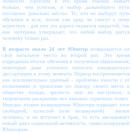
личности. Проблем в это время обычно бывает
больше, чем успехов, и выбор дальнейшего пути
поставлен довольно жёстко. Те, кто не выберут путь
обучения в вузе, потом уже вряд ли смогут к нему
вернуться - для них эта дорога окажется закрытой, так
как эзотерика утверждает, что любой выбор даётся
человеку только раз.
В возрасте около 24 лет Юпитер
возвращается на
своё натальное место во второй раз. Это время
подведения итогов обучения и получения образования;
некоторые даже успевают написать кандидатскую
диссертацию к этому моменту. Период воспринимается
как исключительно удачный - проблемы юности с её
волнениями и тревогами по поводу своего места в
обществе позади, зрелость еще не наступила, а
творческому раскрытию нет никаких серьезных помех.
Нередко второе возвращение Юпитера подводит итог
свободной, холостой (или незамужней) жизни
человека, и он вступает в брак, то есть закладывает
новый цикл социальной активности, символизируемой
Юпитером.