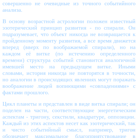
совершенно не очевидные из точного событийного
анализа.
В основу возрастной астрологии положен известный
эзотерический принцип развития - по спирали. Он
подразумевает, что объект никогда не возвращается к
пройденному моменту развития, а все время движется
вперед (вверх по воображаемой спирали), но на
каждом её витке (по истечению определенного
времени) структура событий становится аналогичной
имевшей место на предыдущем витке. Иными
словами, история никогда не повторятся в точности,
но аналогии в происходящих явлениях могут поражать
воображение людей вопиющими «совпадениями» с
фактами прошлого.
Цикл планеты и представлен в виде витка спирали; он
поделен на части, соответствующие энергетическим
аспектам - тригону, секстили, квадратуре, оппозиции.
Каждый из этих аспектов несет как эзотерический, так
и чисто событийный смысл, например, тригон
обозначает максимальное благоприятствование в