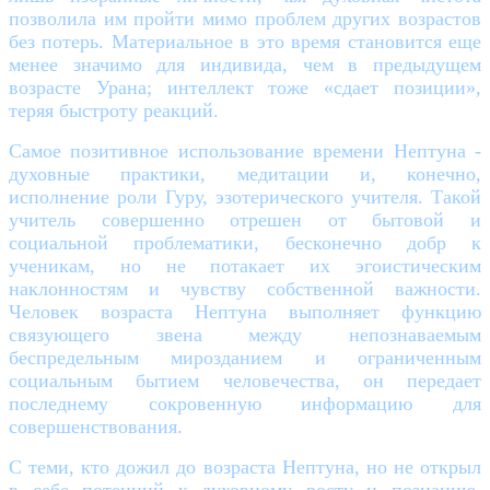
позволила им пройти мимо проблем других возрастов
без потерь. Материальное в это время становится еще
менее значимо для индивида, чем в предыдущем
возрасте Урана; интеллект тоже «сдает позиции»,
теряя быстроту реакций.
Самое позитивное использование времени Нептуна -
духовные практики, медитации и, конечно,
исполнение роли Гуру, эзотерического учителя. Такой
учитель совершенно отрешен от бытовой и
социальной проблематики, бесконечно добр к
ученикам, но не потакает их эгоистическим
наклонностям и чувству собственной важности.
Человек возраста Нептуна выполняет функцию
связующего звена между непознаваемым
беспредельным мирозданием и ограниченным
социальным бытием человечества, он передает
последнему сокровенную информацию для
совершенствования.
С теми, кто дожил до возраста Нептуна, но не открыл
в себе потенций к духовному росту и познанию,