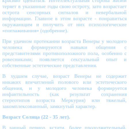
красиво одеваться. Интеллектуальная сторона жизни
теряет в указанные годы свою остроту, зато возрастает
острота сенсорных сигналов и невербальной
информации. Главное в этом возрасте - понравиться
окружающим и получить от них психологические
«поглаживания» (одобрение).
При удачном протекании возраста Венеры у молодого
человека формируются навыки общения с
представителями противоположного пола, особенно с
ровесниками; появляется сексуальный опыт и
собственные эстетические представления.
В худшем случае, возраст Венеры не содержит
никаких впечатлений полового или эстетического
общения, и у молодого человека формируется
инфантильность (как результат сохранения
стереотипов возраста Меркурия) или тяжелый,
закомплексованный, замкнутый характер.
Возраст Солнца (22 - 35 лет).
В данный период, кстати, более продолжительный,