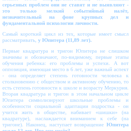
серьезных проблем они не ставят и не выявляют -
это только мелкий событийный налёт,
незначительный на фоне крупных дел и
фундаментальной психологии личности.
Самый короткий цикл из тех, которые имеет смысл
рассматривать,
у Юпитера (11,89 лет).
Первые квадратура и тригон Юпитера не слишком
значимы и обозначают, по-видимому, первые этапы
обучения ребенка: его проблемы и успехи. А вот
оппозиция, имеющая место в 6 лет, уже важный аспект
- она определяет степень готовности человека к
столкновению с обществом и активному обучению, то
есть степень готовности к школе и возрасту Меркурия.
Вторая квадратура и тригон в этом начальном цикле
Юпитера символизируют школьные проблемы и
особенности социальной адаптации подростка - он
учится жить в обществе, набивает «шишки» (на
квадратуре), наслаждается вниманием к себе (на
тригоне). Наконец, наступает возвращение
Юпитера
около 12 лет. Что оно несёт?