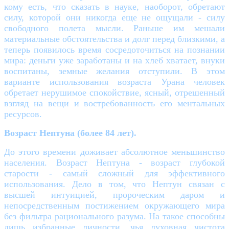
кому есть, что сказать в науке, наоборот, обретают
силу, которой они никогда еще не ощущали - силу
свободного полета мысли. Раньше им мешали
материальные обстоятельства и долг перед близкими, а
теперь появилось время сосредоточиться на познании
мира: деньги уже заработаны и на хлеб хватает, внуки
воспитаны, земные желания отступили. В этом
варианте использования возраста Урана человек
обретает нерушимое спокойствие, ясный, отрешенный
взгляд на вещи и востребованность его ментальных
ресурсов.
Возраст Нептуна (более 84 лет).
До этого времени доживает абсолютное меньшинство
населения. Возраст Нептуна - возраст глубокой
старости - самый сложный для эффективного
использования. Дело в том, что Нептун связан с
высшей интуицией, пророческим даром и
непосредственным постижением окружающего мира
без фильтра рационального разума. На такое способны
лишь избранные личности, чья духовная чистота