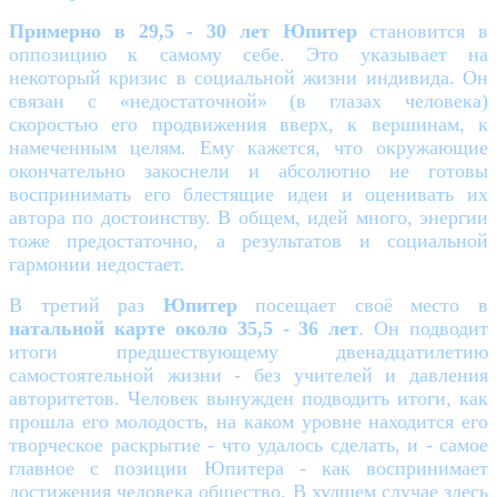
Примерно в 29,5 - 30 лет Юпитер
становится в
оппозицию к самому себе. Это указывает на
некоторый кризис в социальной жизни индивида. Он
связан с «недостаточной» (в глазах человека)
скоростью его продвижения вверх, к вершинам, к
намеченным целям. Ему кажется, что окружающие
окончательно закоснели и абсолютно не готовы
воспринимать его блестящие идеи и оценивать их
автора по достоинству. В общем, идей много, энергии
тоже предостаточно, а результатов и социальной
гармонии недостает.
В третий раз
Юпитер
посещает своё место в
натальной карте около 35,5 - 36 лет
. Он подводит
итоги предшествующему двенадцатилетию
самостоятельной жизни - без учителей и давления
авторитетов. Человек вынужден подводить итоги, как
прошла его молодость, на каком уровне находится его
творческое раскрытие - что удалось сделать, и - самое
главное с позиции Юпитера - как воспринимает
достижения человека общество. В худшем случае здесь