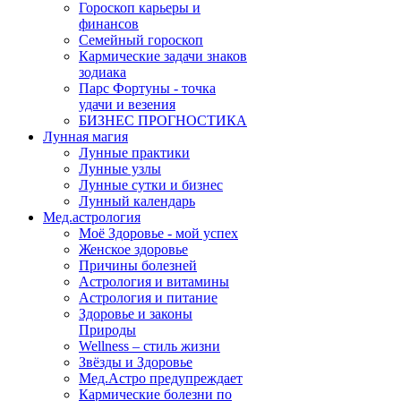
Гороскоп карьеры и
финансов
Семейный гороскоп
Кармические задачи знаков
зодиака
Парс Фортуны - точка
удачи и везения
БИЗНЕС ПРОГНОСТИКА
Лунная магия
Лунные практики
Лунные узлы
Лунные сутки и бизнес
Лунный календарь
Мед.астрология
Моё Здоровье - мой успех
Женское здоровье
Причины болезней
Астрология и витамины
Астрология и питание
Здоровье и законы
Природы
Wellness – стиль жизни
Звёзды и Здоровье
Мед.Астро предупреждает
Кармические болезни по