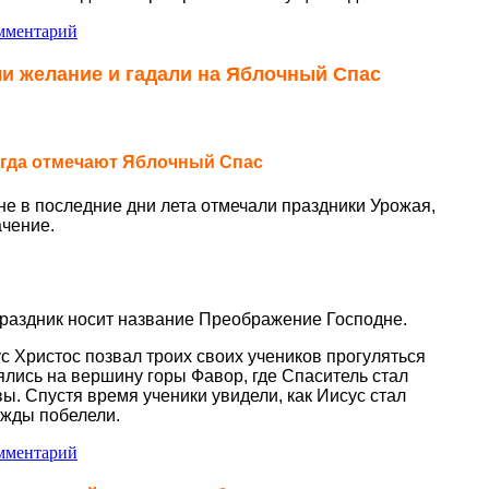
мментарий
ли желание и гадали на Яблочный Спас
гда отмечают Яблочный Спас
е в последние дни лета отмечали праздники Урожая,
ачение.
тмечают 19 августа. Эта дата
раздник носит название Преображение Господне.
с Христос позвал троих своих учеников прогуляться
ялись на вершину горы Фавор, где Спаситель стал
вы. Спустя время ученики увидели, как Иисус стал
ежды побелели.
мментарий