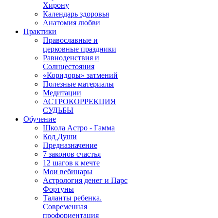
Хирону
Календарь здоровья
Анатомия любви
Практики
Православные и
церковные праздники
Равноденствия и
Солнцестояния
«Коридоры» затмений
Полезные материалы
Медитации
АСТРОКОРРЕКЦИЯ
СУДЬБЫ
Обучение
Школа Астро - Гамма
Код Души
Предназначение
7 законов счастья
12 шагов к мечте
Мои вебинары
Астрология денег и Парс
Фортуны
Таланты ребенка.
Современная
профориентация