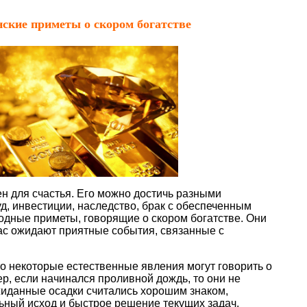
ские приметы о скором богатстве
н для счастья. Его можно достичь разными
д, инвестиции, наследство, брак с обеспеченным
одные приметы, говорящие о скором богатстве. Они
вас ожидают приятные события, связанные с
о некоторые естественные явления могут говорить о
р, если начинался проливной дождь, то они не
жиданные осадки считались хорошим знаком,
ый исход и быстрое решение текущих задач.