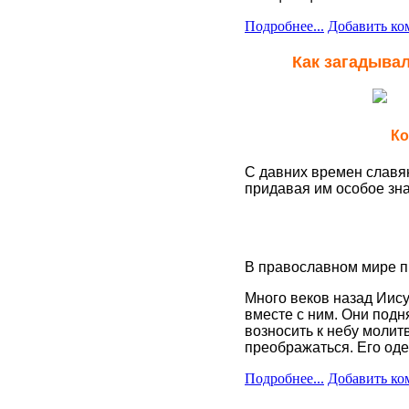
Подробнее...
Добавить ко
Как загадыва
Ко
С давних времен славян
придавая им особое зн
Яблочный Спас о
фиксированная.
В православном мире п
Много веков назад Иису
вместе с ним. Они подн
возносить к небу молит
преображаться. Его од
Подробнее...
Добавить ко