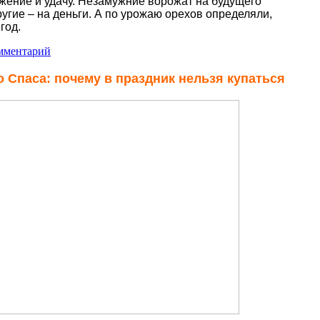
жение и удачу. Незамужние ворожат на будущего
ругие – на деньги. А по урожаю орехов определяли,
год.
мментарий
 Спаса: почему в праздник нельзя купаться