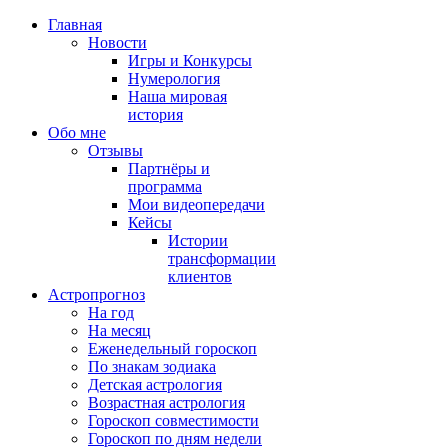
Главная
Новости
Игры и Конкурсы
Нумерология
Наша мировая
история
Обо мне
Отзывы
Партнёры и
программа
Мои видеопередачи
Кейсы
Истории
трансформации
клиентов
Астропрогноз
На год
На месяц
Еженедельный гороскоп
По знакам зодиака
Детская астрология
Возрастная астрология
Гороскоп совместимости
Гороскоп по дням недели