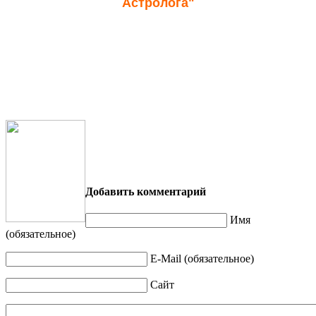
Астролога"
Закончила 3 ступень ВУША, получила
диплом астросистемолога с правом
консультирования и преподавания.
Огромная благодарность Галине Левиной
Добавить комментарий
Имя
(обязательное)
E-Mail (обязательное)
Сайт