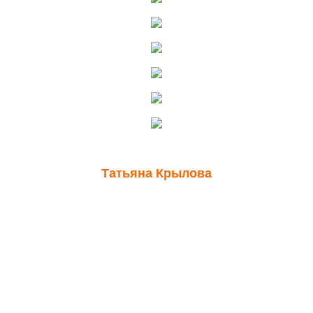
Татьяна Крылова
Когда я пришла на курс "12 шагов к мечте", то поняла, что
раньше я все неправильно делала, даже неправильно
формулировала цели. Вначале основная цель была -
изучить астро-эзотерический курс и начать зарабатывать
хорошие деньги, не вникнув в суть курса. Но
практический материал по знакам зодиака, подсказки
наших ангелов и медитативные практики, направили
меня в нужное русло и я сразу поменяла цели - на
снижении веса и встрече спутника жизни. И сейчас
чувствую себя уверено, снизила вес.... и купаюсь в