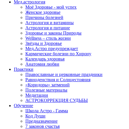
Мед.астрология
Моё Здоровье - мой успех
Женское здоровье
Причины болезней
Астрология и витамины
Астрология и питание
Здоровье и законы Природы
Wellness – стиль жизни
Звёзды и Здоровье
Мед.Астро предупреждает
Кармические болезни по Хирону
Календарь здоровья
Анатомия любви
Практики
Православные и церковные праздники
Равноденствия и Солнцестояния
«Коридоры» затмений
Полезные материалы
Медитации
АСТРОКОРРЕКЦИЯ СУДЬБЫ
Обучение
Школа Астро - Гамма
Код Души
Предназначение
7 законов счастья