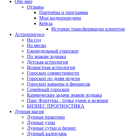
Обо мне
Отзывы
Партнёры и программа
Мои видеопередачи
Кейсы
Истории трансформации клиентов
Астропрогноз
На год
На месяц
Еженедельный гороскоп
По знакам зодиака
Детская астрология
Возрастная астрология
Гороскоп совместимости
Гороскоп по дням недели
Гороскоп карьеры и финансов
Семейный гороскоп
Кармические задачи знаков зодиака
Парс Фортуны - точка удачи и везения
БИЗНЕС ПРОГНОСТИКА
Лунная магия
Лунные практики
Лунные узлы
Лунные сутки и бизнес
Лунный календарь