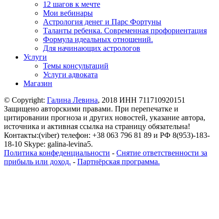
12 шагов к мечте
Мои вебинары
Астрология денег и Парс Фортуны
Таланты ребенка. Современная профориентация
Формула идеальных отношений.
Для начинающих астрологов
Услуги
Темы консультаций
Услуги адвоката
Магазин
© Copyright:
Галина Левина
, 2018 ИНН 711710920151
Защищено авторскими правами. При перепечатке и
цитировании прогноза и других новостей, указание автора,
источника и активная ссылка на страницу обязательна!
Контакты:(viber) телефон: +38 063 796 81 89 и РФ 8(953)-183-
18-10 Skype: galina-levina5.
Политика конфеденциальности
-
Снятие ответственности за
прибыль или доход.
-
Партнёрская программа.